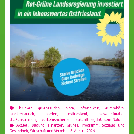
brücken
,
grueneaurich
,
hinte
,
infrastruktur
,
krummhörn
,
landkreisaurich
,
norden
,
ostfriesland
,
radwegefüralle
,
straßensanierung
,
verkehrssicherheit
,
ZukunftLiegtInUnsererNatur
Aktuell
,
Bildung
,
Finanzen
,
Grünes
,
Programm
,
Soziales und
Gesundheit
,
Wirtschaft und Verkehr
6. August 2026