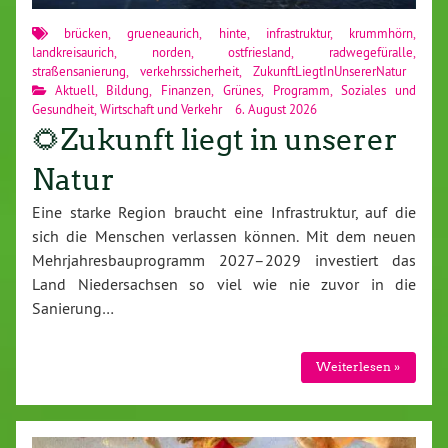
brücken
,
grueneaurich
,
hinte
,
infrastruktur
,
krummhörn
,
landkreisaurich
,
norden
,
ostfriesland
,
radwegefüralle
,
straßensanierung
,
verkehrssicherheit
,
ZukunftLiegtInUnsererNatur
Aktuell
,
Bildung
,
Finanzen
,
Grünes
,
Programm
,
Soziales und
Gesundheit
,
Wirtschaft und Verkehr
6. August 2026
🌻Zukunft liegt in unserer
Natur
Eine starke Region braucht eine Infrastruktur, auf die
sich die Menschen verlassen können. Mit dem neuen
Mehrjahresbauprogramm 2027–2029 investiert das
Land Niedersachsen so viel wie nie zuvor in die
Sanierung…
Weiterlesen »