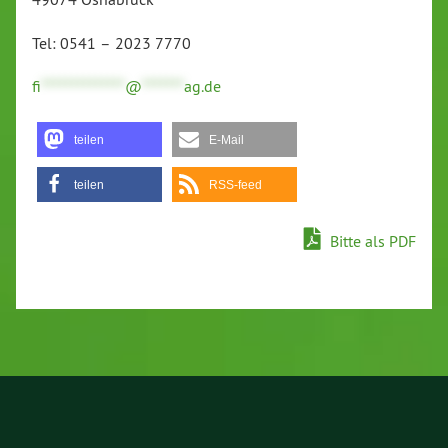
Tel: 0541 – 2023 7770
fi
**************
@
*******
ag.de
teilen
E-Mail
teilen
RSS-feed
Bitte als PDF