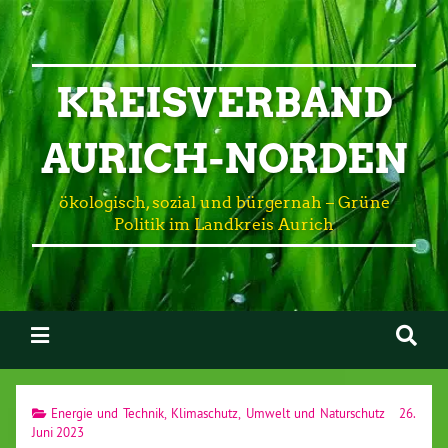
KREISVERBAND
AURICH-NORDEN
ökologisch, sozial und bürgernah – Grüne
Politik im Landkreis Aurich
Energie und Technik
,
Klimaschutz
,
Umwelt und Naturschutz
26.
Juni 2023