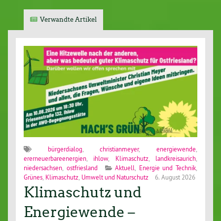
Verwandte Artikel
bürgerdialog
,
christianmeyer
,
energiewende
,
ererneuerbareenergien
,
ihlow
,
Klimaschutz
,
landkreisaurich
,
niedersachsen
,
ostfriesland
Aktuell
,
Energie und Technik
,
Grünes
,
Klimaschutz
,
Umwelt und Naturschutz
6. August 2026
Klimaschutz und
Energiewende –