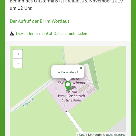
Beginn des Ortstermins ist Freitag, 08. November 2019
um 12 Uhr.
Der Aufruf der BI im Wortlaut
Diesen Termin als iCal-Datei herunterladen
+
-
×
→ Bohrstelle Z1
| Map data ©
Leaflet
OpenStreetMap