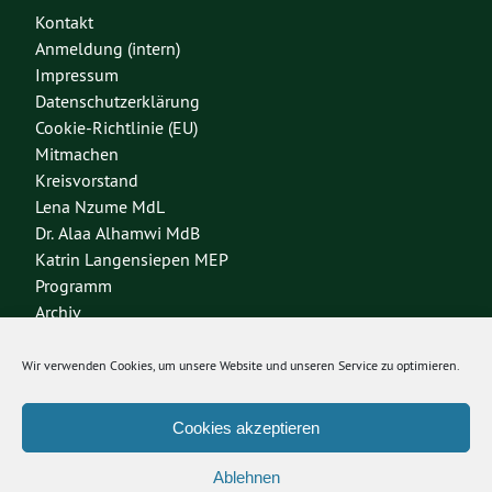
Kontakt
Anmeldung (intern)
Impressum
Datenschutzerklärung
Cookie-Richtlinie (EU)
Mitmachen
Kreisvorstand
Lena Nzume MdL
Dr. Alaa Alhamwi MdB
Katrin Langensiepen MEP
Programm
Archiv
Wir verwenden Cookies, um unsere Website und unseren Service zu optimieren.
Bundesverband
Bundestagsfraktion
Grüne Jugend
Cookies akzeptieren
Böll Stiftung
Ablehnen
Grüne Niedersachsen