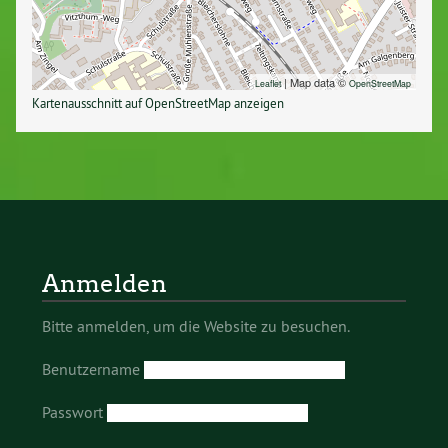
| Map data ©
Leaflet
OpenStreetMap
Kartenausschnitt auf OpenStreetMap anzeigen
Anmelden
Bitte anmelden, um die Website zu besuchen.
Benutzername
Passwort