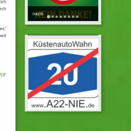
ich
rch
offene gesellschaft
nazi4
s.“
eit
 PDF