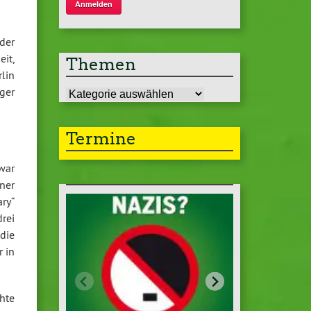
der
eit,
Themen
lin
ger
Themen
Termine
war
iner
ary“
rei
die
r in
hte