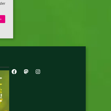
der
»