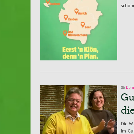
schöne
Demo
Gu
di
Die W
im Gu