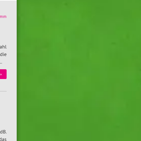
amm
ahl
die
…
»
dB.
das