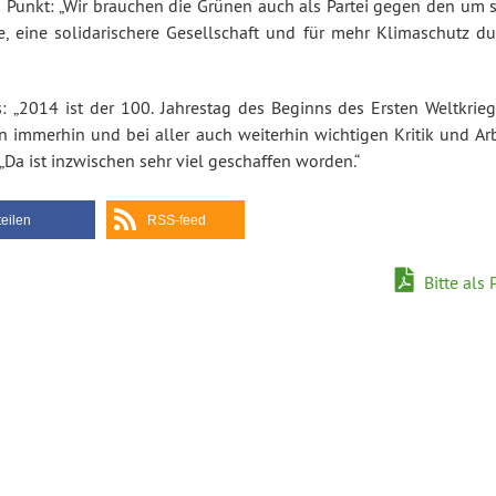
n Punkt: „Wir brauchen die Grünen auch als Partei gegen den um s
e, eine solidarischere Gesellschaft und für mehr Klimaschutz du
nazi6
 „2014 ist der 100. Jahrestag des Beginns des Ersten Weltkriege
 immerhin und bei aller auch weiterhin wichtigen Kritik und Arb
„Da ist inzwischen sehr viel geschaffen worden.“
teilen
RSS-feed
Bitte als