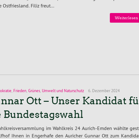
 Ostfriesland. Filiz freut…
Weiterlesen 
kratie
,
Frieden
,
Grünes
,
Umwelt und Naturschutz
6. Dezember 2024
nnar Ott – Unser Kandidat fü
e Bundestagswahl
ahlkreisversammlung im Wahlkreis 24 Aurich-Emden wählte gest
lfhof Ihnen in Engerhafe den Auricher Gunnar Ott zum Kandida