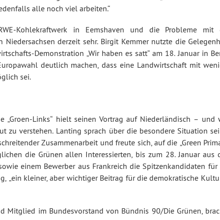
enfalls alle noch viel arbeiten.“
RWE-Kohlekraftwerk in Eemshaven und die Probleme mit 
in Niedersachsen derzeit sehr. Birgit Kemmer nutzte die Gelegenh
tschafts-Demonstration „Wir haben es satt“ am 18. Januar in Ber
Europawahl deutlich machen, dass eine Landwirtschaft mit weni
lich sei.
e „Groen-Links“ hielt seinen Vortrag auf Niederländisch – und 
gut zu verstehen. Lanting sprach über die besondere Situation se
schreitender Zusammenarbeit und freute sich, auf die „Green Prim
ichen die Grünen allen Interessierten, bis zum 28. Januar aus d
sowie einem Bewerber aus Frankreich die Spitzenkandidaten für 
, „ein kleiner, aber wichtiger Beitrag für die demokratische Kultu
und Mitglied im Bundesvorstand von Bündnis 90/Die Grünen, brac