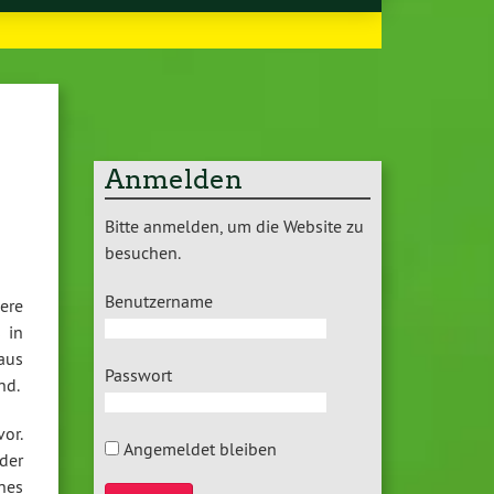
Anmelden
Bitte anmelden, um die Website zu
besuchen.
Benutzername
ere
 in
aus
Passwort
nd.
vor.
Angemeldet bleiben
der
ines