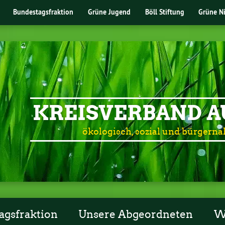
Bundestagsfraktion
Grüne Jugend
Böll Stiftung
Grüne N
KREISVERBAND 
ökologisch, sozial und bürgerna
agsfraktion
Unsere Abgeordneten
W