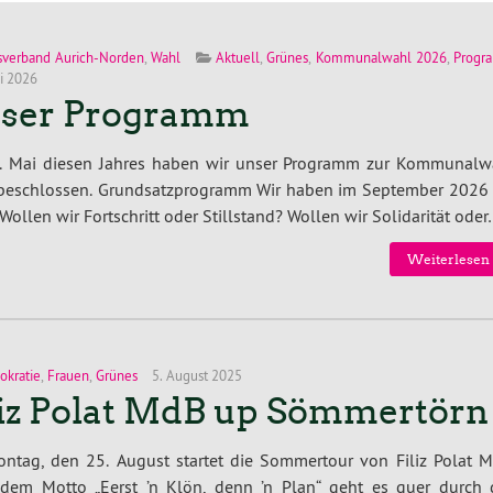
sverband Aurich-Norden
,
Wahl
Aktuell
,
Grünes
,
Kommunalwahl 2026
,
Progr
i 2026
ser Programm
. Mai diesen Jahres haben wir unser Programm zur Kommunalw
beschlossen. Grundsatzprogramm Wir haben im September 2026 
Wollen wir Fortschritt oder Stillstand? Wollen wir Solidarität oder
Weiterlesen 
kratie
,
Frauen
,
Grünes
5. August 2025
liz Polat MdB up Sömmertörn
ntag, den 25. August startet die Sommertour von Filiz Polat M
 dem Motto „Eerst ’n Klön, denn ’n Plan“ geht es quer durch 