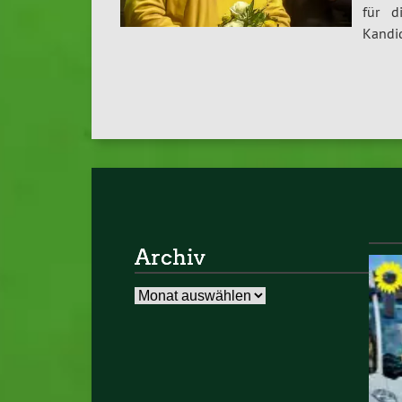
für d
Kandi
Archiv
Archiv