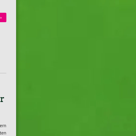
»
r
ern
ten