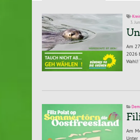
Krei
3. Jun
Un
Am 27
2026 
Wahl! 
Demo
Fi
Am Mo
Unter